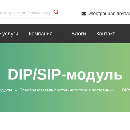

Электронная почта
 услуги
Компания
Блоги
Контакт
DIP/SIP-модуль
одукты
»
Преобразователь постоянного тока в постоянный
»
DIP