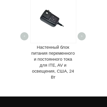
QR-код Вичата
<
>
ьный блок
Настенный блок
Настенны
переменного
питания переменного
питания пер
ного тока C8
и постоянного тока
и постоянног
для ITE&AV
для ITE, AV и
Slim мощнос
освещения, США, 24
для ITE,
Вт
освеще