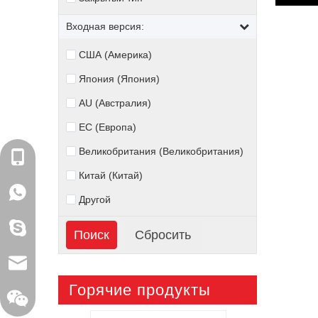
Входная версия:
США (Америка)
Япония (Япония)
AU (Австралия)
ЕС (Европа)
Великобритания (Великобритания)
+86-18129522938
Китай (Китай)
WhatsApp: +86-18129522938
Другой
shirley.wen6
sales@xelitepower.com
Горячие продукты