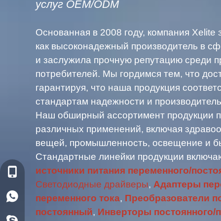
услуг OEM/ODM
Основанная в 2008 году, компания Xelite
как высоконадежный производитель в с
и заслужила прочную репутацию среди п
потребителей. Мы гордимся тем, что дос
гарантируя, что наша продукция соотве
стандартам надежности и производитель
Наш обширный ассортимент продукции п
различных применений, включая здраво
вещей, промышленность, освещение и бы
Стандартные линейки продукции включа
источники питания переменного/посто
+86-18129522938
Светодиодные драйверы
,
Адаптеры пер
WhatsApp: +86-18129522938
переменного тока
,
Преобразователи по
постоянный
,
Инверторы постоянного/п
shirley.wen6