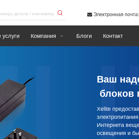

Электронная почта
 услуги
Компания
Блоги
Контакт
в
источников
локов питания и
, предлагающих