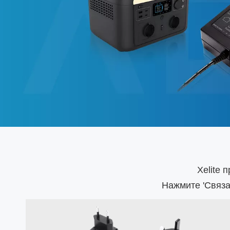
надежные и эффективные 
обеспечения полной зарядк
Узнать больше >>>
Xelite 
Нажмите '
Связа