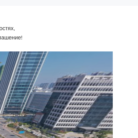
остях,
лашение!