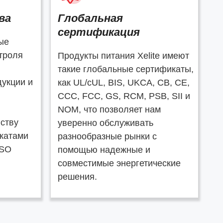
ва
Глобальная
сертификация
ые
троля
Продукты питания Xelite имеют
такие глобальные сертификаты,
укции и
как UL/cUL, BIS, UKCA, CB, CE,
CCC, FCC, GS, RCM, PSB, SII и
NOM, что позволяет нам
ству
уверенно обслуживать
катами
разнообразные рынки с
ISO
помощью надежные и
совместимые энергетические
решения.