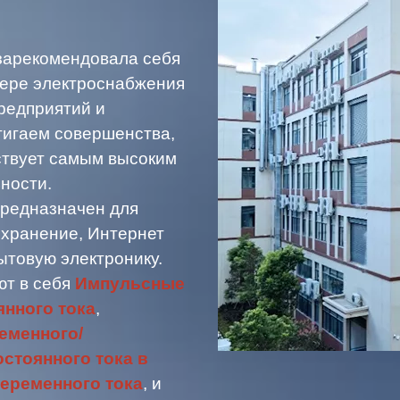
 зарекомендовала себя
фере электроснабжения
редприятий и
тигаем совершенства,
тствует самым высоким
ности.
редназначен для
охранение, Интернет
товую электронику.
ют в себя
Импульсные
янного тока
,
еменного/
стоянного тока в
еременного тока
, и