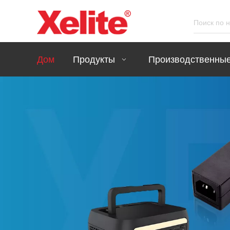
Дом
Продукты
Производственные
16 лет работы 
производстве 
питания
Изучите обширный выбор б
зарядных устройств Xelite