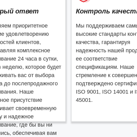
рый ответ
Контроль качест
ляем приоритетное
Мы поддерживаем сам
ие удовлетворению
высокие стандарты кон
остей клиентов,
качества, гарантируя
авляя комплексное
надежность нашей прод
вание 24 часа в сутки,
ее соответствие
в неделю, которое будет
спецификациям. Наше
ивать вас от выбора
стремление к совершен
а до послепродажного
подтверждено сертифи
ивания. Наше
ISO 9001, ISO 14001 и 
ное присутствие
45001.
чивает своевременную
у и надежное
вание, где бы вы ни
ись, обеспечивая вам