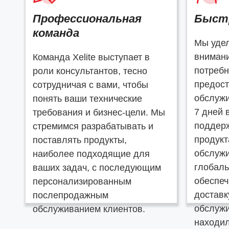
Профессиональная
Быст
команда
Мы уде
вниман
Команда Xelite выступает в
потребн
роли консультантов, тесно
предост
сотрудничая с вами, чтобы
обслужи
понять ваши технические
7 дней 
требования и бизнес-цели. Мы
поддерж
стремимся разрабатывать и
продукт
поставлять продукты,
обслуж
наиболее подходящие для
глобаль
ваших задач, с последующим
обеспе
персонализированным
доставк
послепродажным
обслужи
обслуживанием клиентов.
находил