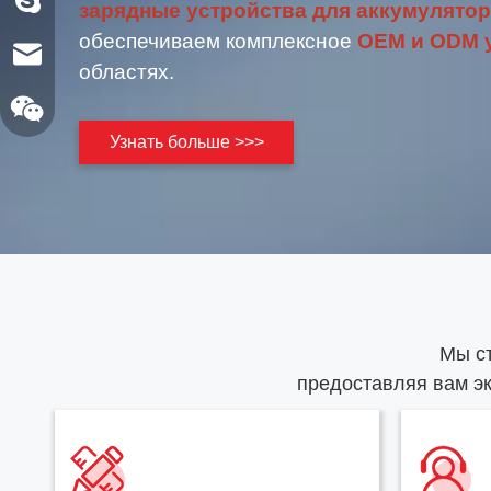
зарядные устройства для аккумулято
обеспечиваем комплексное
OEM и ODM 
sales@xelitepower.com
областях.
Узнать больше >>>
QR-код Вичата
Мы ст
предоставляя вам э