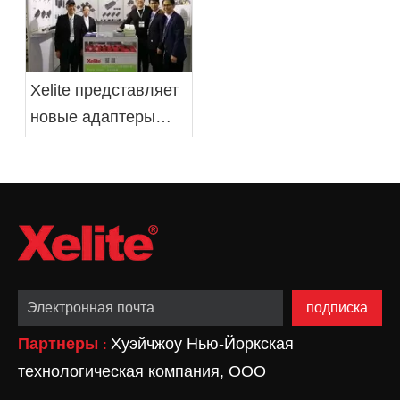
Xelite представляет
новые адаптеры
питания и драйверы
светодиодов на
выставке Electronica
China Show 2019
подписка
Партнеры
Хуэйчжоу Нью-Йоркская
:
технологическая компания, ООО