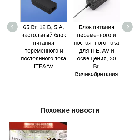
65 Вт, 12 В, 5 А,
Блок питания
Адап
настольный блок
переменного и
для
питания
постоянного тока
кре
переменного и
для ITE, AV и
AV и
постоянного тока
освещения, 30
Е
ITE&AV
Вт,
Великобритания
Похожие новости