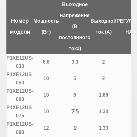
Выходное
напряжение
Номер
Мощность
Выходной
РЕГУЛИ
(В
модели
(Вт)
ток (А)
НАГ
постоянного
тока)
P1XE12US-
6.6
3.3
2
±
030
P1XE12US-
10
5
2
±
050
P1XE12US-
10
6
1.66
±
060
P1XE12US-
7.5
10
1.33
±
075
P1XE12US-
9
12
1.33
±
090